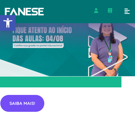
Barra de Ferramentas Abert
SAIBA MAIS!