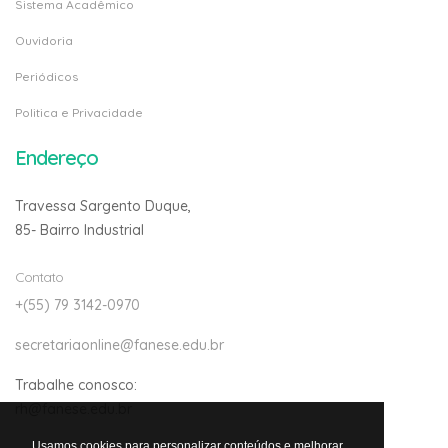
Sistema Acadêmico
Ouvidoria
Periódicos
Politica e Privacidade
Endereço
Travessa Sargento Duque,
85- Bairro Industrial
Contato
+(55) 79 3142-0970
secretariaonline@fanese.edu.br
Trabalhe conosco:
rh@fanese.edu.br
Usamos cookies para personalizar conteúdos e melhorar