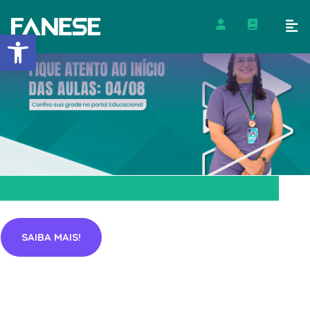
Barra de Ferramentas Abert
SAIBA MAIS!