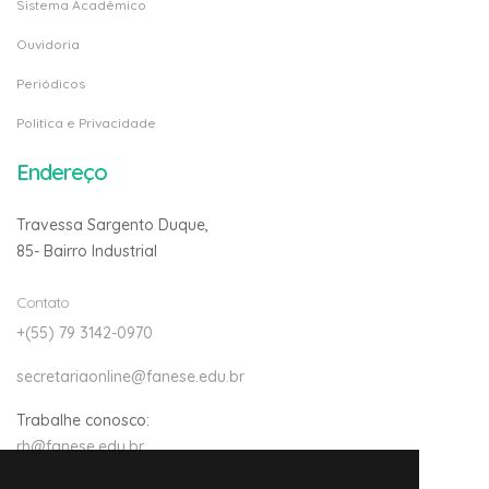
Sistema Acadêmico
Ouvidoria
Periódicos
Politica e Privacidade
Endereço
Travessa Sargento Duque,
85- Bairro Industrial
Contato
+(55) 79 3142-0970
secretariaonline@fanese.edu.br
Trabalhe conosco:
rh@fanese.edu.br