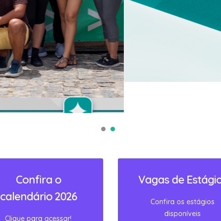
Confira o
Vagas de Estági
calendário 2026
Confira os estágios
disponíveis
Clique para acessar!
ACESSAR
ACESSAR