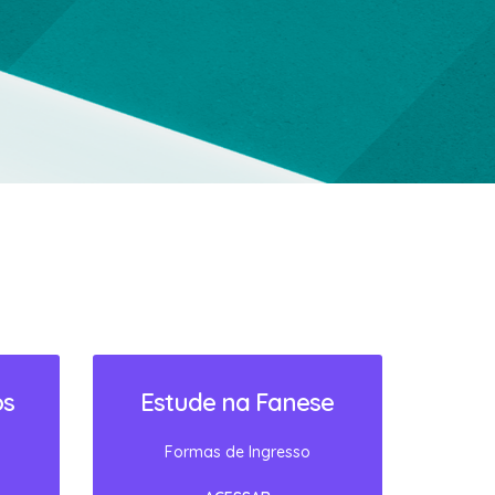
os
Estude na Fanese
Formas de Ingresso
ACESSAR