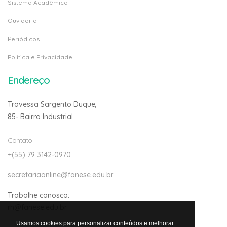
Sistema Acadêmico
Ouvidoria
Periódicos
Politica e Privacidade
Endereço
Travessa Sargento Duque,
85- Bairro Industrial
Contato
+(55) 79 3142-0970
secretariaonline@fanese.edu.br
Trabalhe conosco:
rh@fanese.edu.br
Usamos cookies para personalizar conteúdos e melhorar