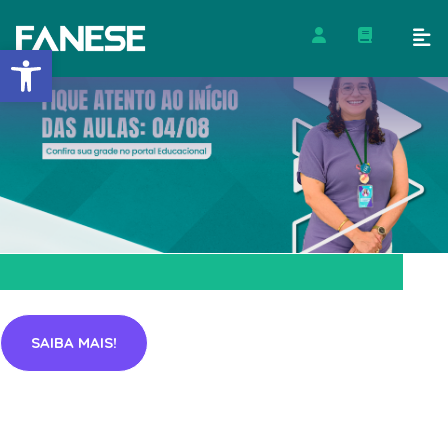
Barra de Ferramentas Abert
SAIBA MAIS!