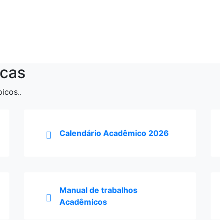
calendário 2026
Confira os estágios
disponíveis
Clique para acessar!
ACESSAR
ACESSAR
cas
icos..
Calendário Acadêmico 2026
Manual de trabalhos
Acadêmicos