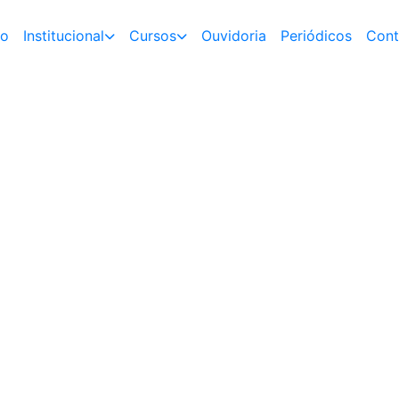
io
Institucional
Cursos
Ouvidoria
Periódicos
Cont
a
Confira o
Vagas de Estági