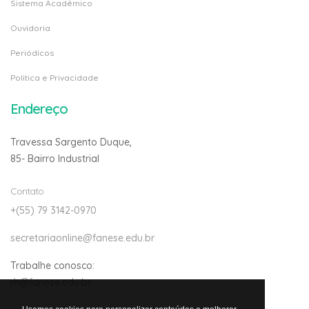
Sistema Acadêmico
Ouvidoria
Periódicos
Politica e Privacidade
Endereço
Travessa Sargento Duque,
85- Bairro Industrial
Contato
+(55) 79 3142-0970
secretariaonline@fanese.edu.br
Trabalhe conosco:
rh@fanese.edu.br