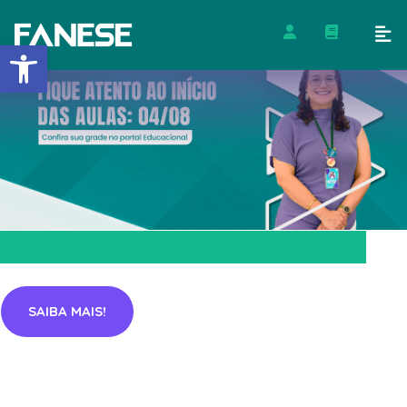
Barra de Ferramentas Abert
SAIBA MAIS!