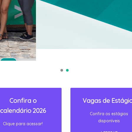
Confira o
Vagas de Estági
calendário 2026
Confira os estágios
disponíveis
Clique para acessar!
ACESSAR
ACESSAR