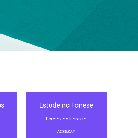
os
Estude na Fanese
Formas de Ingresso
ACESSAR