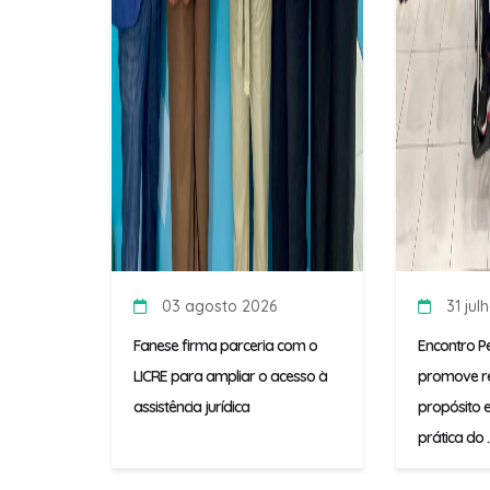
03 agosto 2026
31 jul
Fanese firma parceria com o
Encontro P
LICRE para ampliar o acesso à
promove re
assistência jurídica
propósito e
prática do ..