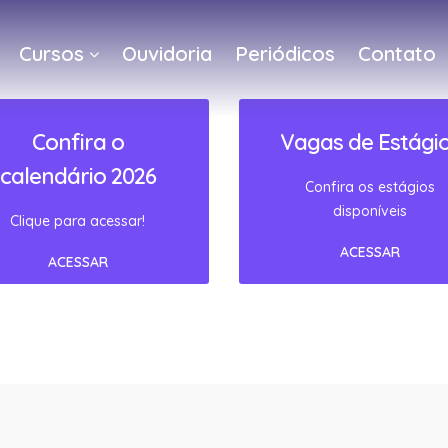
Cursos
Ouvidoria
Periódicos
Contato
a
Confira o
Vagas de Estági
calendário 2026
Confira os estágios
disponíveis
Clique para acessar!
ACESSAR
ACESSAR