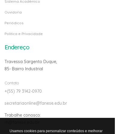
Sistema Acadêmico
Ouvidoria
Periódicos
Politica e Privacidade
Endereço
Travessa Sargento Duque,
85- Bairro Industrial
Contato
+(55) 79 3142-0970
secretariaonline@fanese.edu.br
Trabalhe conosco:
rh@fanese.edu.br
Usamos cookies para personalizar conteúdos e melhorar