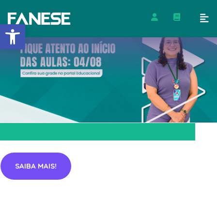
Barra de Ferramentas Abert
SAIBA MAIS!