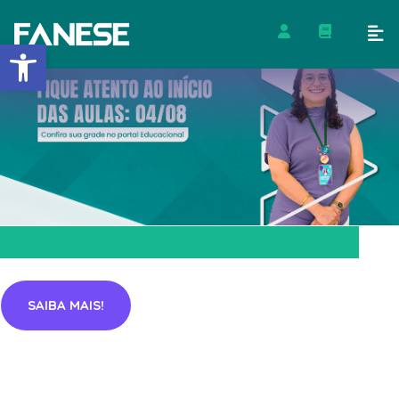
Barra de Ferramentas Abert
SAIBA MAIS!