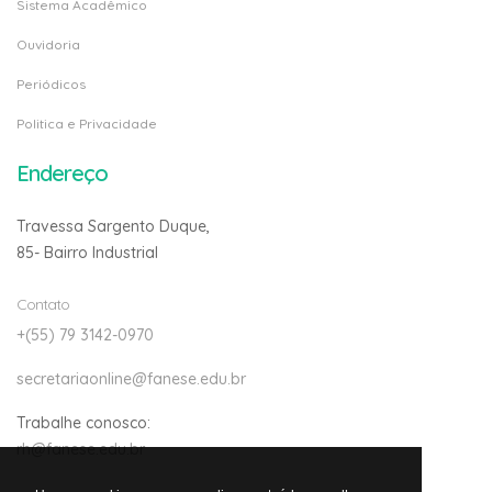
Sistema Acadêmico
Ouvidoria
Periódicos
Politica e Privacidade
Endereço
Travessa Sargento Duque,
85- Bairro Industrial
Contato
+(55) 79 3142-0970
secretariaonline@fanese.edu.br
Trabalhe conosco:
rh@fanese.edu.br