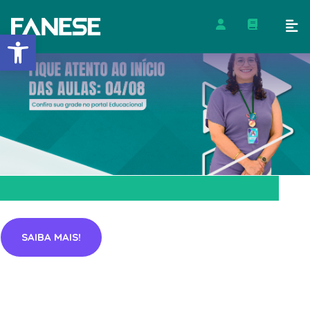
Barra de Ferramentas Abert
SAIBA MAIS!