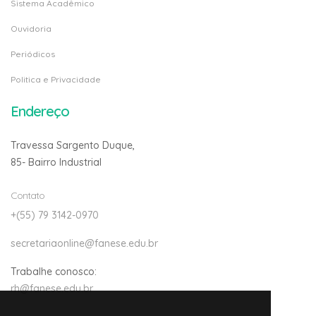
Sistema Acadêmico
Ouvidoria
Periódicos
Politica e Privacidade
Endereço
Travessa Sargento Duque,
85- Bairro Industrial
Contato
+(55) 79 3142-0970
secretariaonline@fanese.edu.br
Trabalhe conosco:
rh@fanese.edu.br