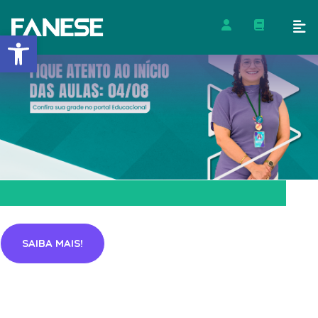
Barra de Ferramentas Abert
SAIBA MAIS!