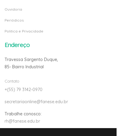
Ouvidoria
Periódicos
Politica e Privacidade
Endereço
Travessa Sargento Duque,
85- Bairro Industrial
Contato
+(55) 79 3142-0970
secretariaonline@fanese.edu.br
Trabalhe conosco:
rh@fanese.edu.br