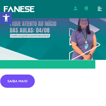
Barra de Ferramentas Abert
SAIBA MAIS!