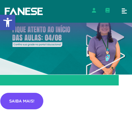
Barra de Ferramentas Abert
SAIBA MAIS!