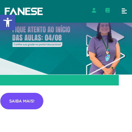
Barra de Ferramentas Abert
SAIBA MAIS!