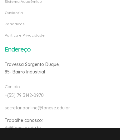
Sistema Acadêmico
Ouvidoria
Periódicos
Politica e Privacidade
Endereço
Travessa Sargento Duque,
85- Bairro Industrial
Contato
+(55) 79 3142-0970
secretariaonline@fanese.edu.br
Trabalhe conosco:
rh@fanese.edu.br