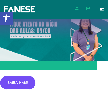
Barra de Ferramentas Abert
SAIBA MAIS!