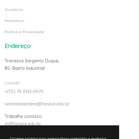
Ouvidoria
Periódicos
Politica e Privacidade
Endereço
Travessa Sargento Duque,
85- Bairro Industrial
Contato
+(55) 79 3142-0970
secretariaonline@fanese.edu.br
Trabalhe conosco:
rh@fanese.edu.br
Usamos cookies para personalizar conteúdos e melhorar