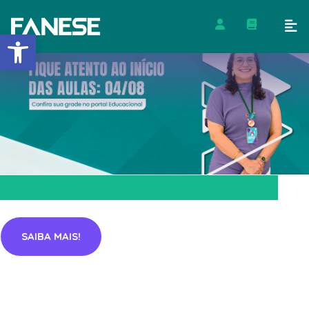
Barra de Ferramentas Abert
SAIBA MAIS!