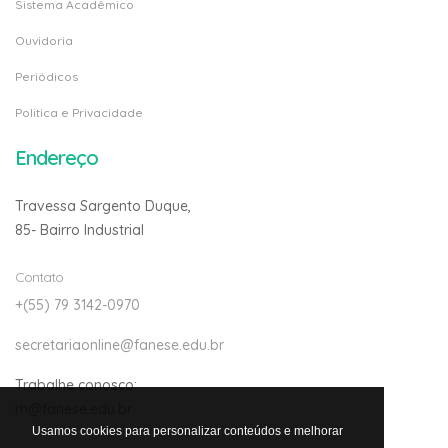
Ouvidoria
Periódicos
Politica e Privacidade
Endereço
Travessa Sargento Duque,
85- Bairro Industrial
Contato
+(55) 79 3142-0970
secretariaonline@fanese.edu.br
Trabalhe conosco:
rh@fanese.edu.br
Usamos cookies para personalizar conteúdos e melhorar