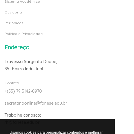
Sistema Acadêmico
Ouvidoria
Periódicos
Politica e Privacidade
Endereço
Travessa Sargento Duque,
85- Bairro Industrial
Contato
+(55) 79 3142-0970
secretariaonline@fanese.edu.br
Trabalhe conosco:
rh@fanese.edu.br
Usamos cookies para personalizar conteúdos e melhorar