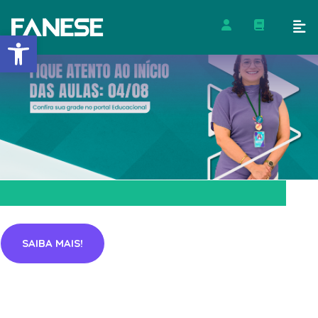
Barra de Ferramentas Abert
SAIBA MAIS!