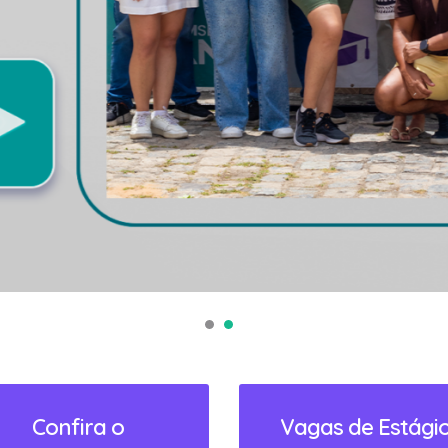
Confira o
Vagas de Estági
calendário 2026
Confira os estágios
disponíveis
Clique para acessar!
ACESSAR
ACESSAR