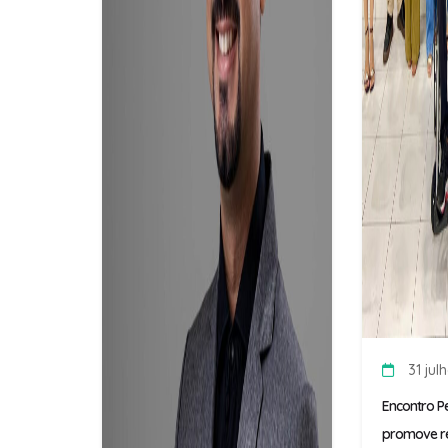
31 jul
Encontro P
promove re
propósito e
prática do ..