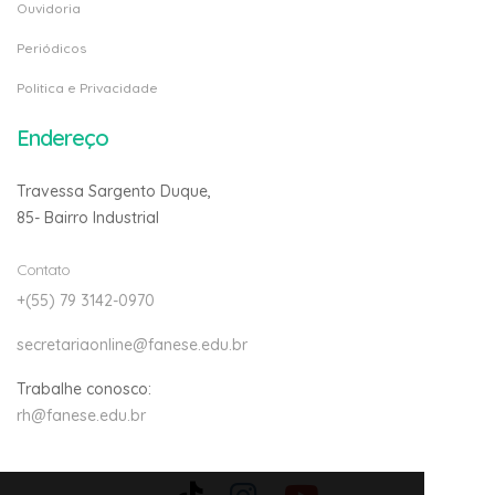
Ouvidoria
Periódicos
Politica e Privacidade
Endereço
Travessa Sargento Duque,
85- Bairro Industrial
Contato
+(55) 79 3142-0970
secretariaonline@fanese.edu.br
Trabalhe conosco:
rh@fanese.edu.br