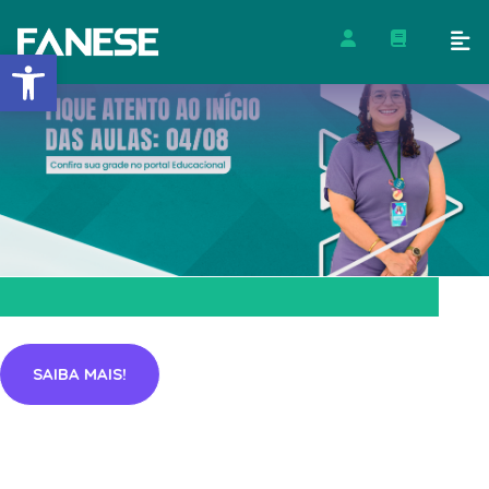
Barra de Ferramentas Abert
SAIBA MAIS!