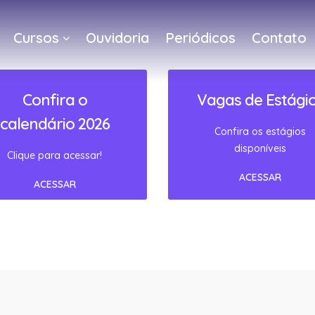
Cursos
Ouvidoria
Periódicos
Contato
a
Confira o
Vagas de Estági
calendário 2026
Confira os estágios
disponíveis
Clique para acessar!
ACESSAR
ACESSAR