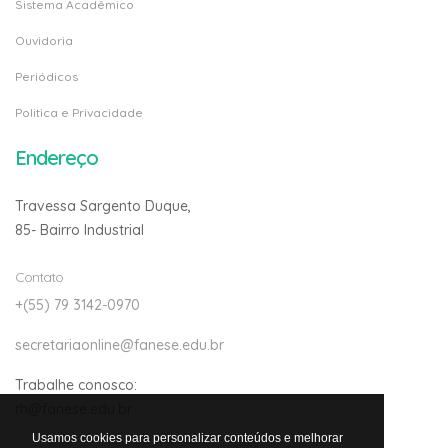
Sistema Acadêmico
Ouvidoria
Periódicos
Politica e Privacidade
Endereço
Travessa Sargento Duque,
85- Bairro Industrial
Contato
+(55) 79 3142-0970
secretariaonline@fanese.edu.br
Trabalhe conosco:
rh@fanese.edu.br
Usamos cookies para personalizar conteúdos e melhorar