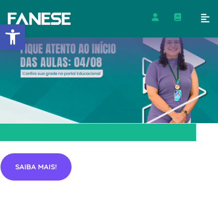
Barra de Ferramentas Abert
SAIBA MAIS!