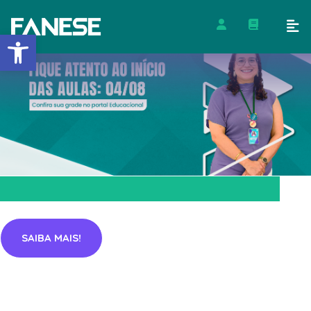
Barra de Ferramentas Abert
SAIBA MAIS!