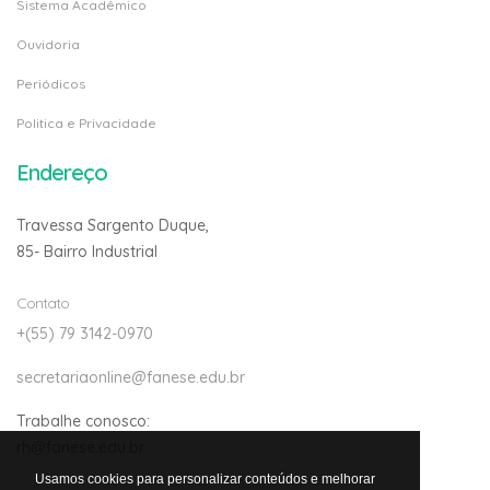
Ouvidoria
Periódicos
Politica e Privacidade
Endereço
Travessa Sargento Duque,
85- Bairro Industrial
Contato
+(55) 79 3142-0970
secretariaonline@fanese.edu.br
Trabalhe conosco:
rh@fanese.edu.br
Usamos cookies para personalizar conteúdos e melhorar