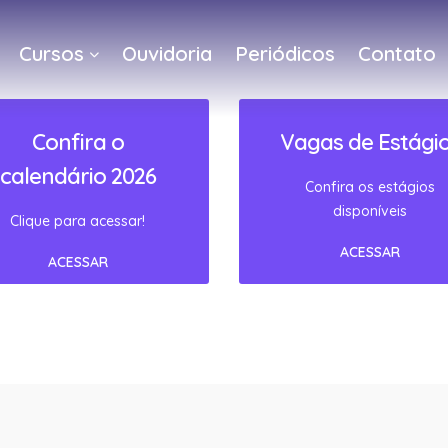
Cursos
Ouvidoria
Periódicos
Contato
a
Confira o
Vagas de Estági
calendário 2026
Confira os estágios
disponíveis
Clique para acessar!
ACESSAR
ACESSAR