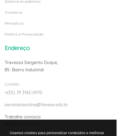
Sistema Acadêmico
Ouvidoria
Periódicos
Politica e Privacidade
Endereço
Travessa Sargento Duque,
85- Bairro Industrial
Contato
+(55) 79 3142-0970
secretariaonline@fanese.edu.br
Trabalhe conosco:
rh@fanese.edu.br
Usamos cookies para personalizar conteúdos e melhorar