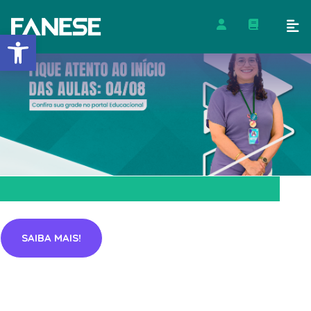
Barra de Ferramentas Abert
SAIBA MAIS!