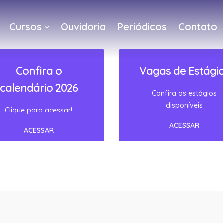
Cursos
Ouvidoria
Periódicos
Contato
Confira o
Vagas de Estági
calendário 2026
Confira os estágios
disponíveis
Clique para acessar!
ACESSAR
ACESSAR