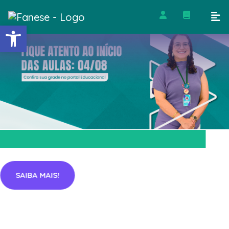
Barra de Ferramentas Abert
SAIBA MAIS!