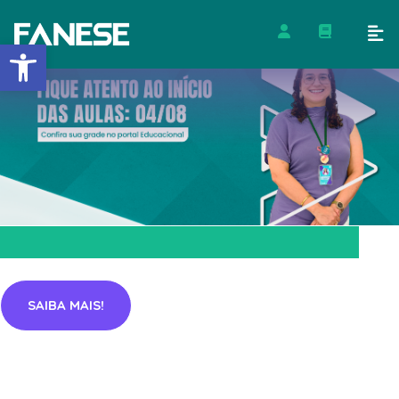
Barra de Ferramentas Abert
SAIBA MAIS!