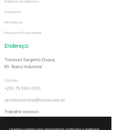
Sistema Acadêmico
Ouvidoria
Periódicos
Politica e Privacidade
Endereço
Travessa Sargento Duque,
85- Bairro Industrial
Contato
+(55) 79 3142-0970
secretariaonline@fanese.edu.br
Trabalhe conosco:
rh@fanese.edu.br
Usamos cookies para personalizar conteúdos e melhorar