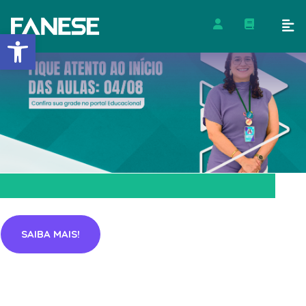
Barra de Ferramentas Abert
SAIBA MAIS!