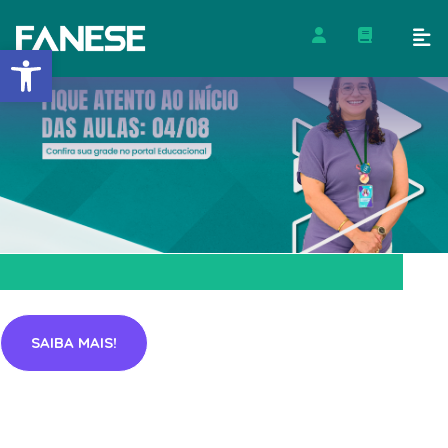
Barra de Ferramentas Abert
SAIBA MAIS!