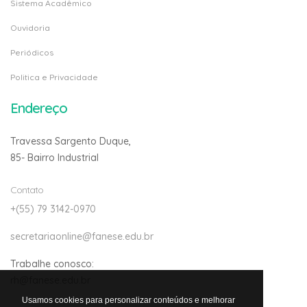
Sistema Acadêmico
Ouvidoria
Periódicos
Politica e Privacidade
Endereço
Travessa Sargento Duque,
85- Bairro Industrial
Contato
+(55) 79 3142-0970
secretariaonline@fanese.edu.br
Trabalhe conosco:
rh@fanese.edu.br
Usamos cookies para personalizar conteúdos e melhorar