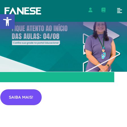
Barra de Ferramentas Abert
SAIBA MAIS!