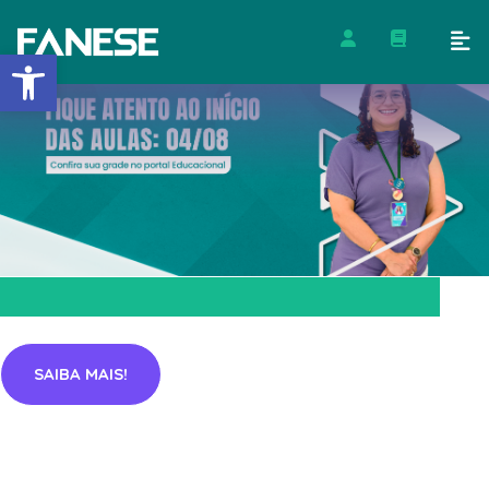
Barra de Ferramentas Abert
SAIBA MAIS!