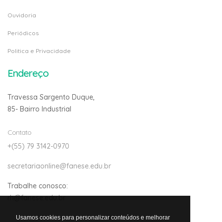
Ouvidoria
Periódicos
Politica e Privacidade
Endereço
Travessa Sargento Duque,
85- Bairro Industrial
Contato
+(55) 79 3142-0970
secretariaonline@fanese.edu.br
Trabalhe conosco:
rh@fanese.edu.br
Usamos cookies para personalizar conteúdos e melhorar