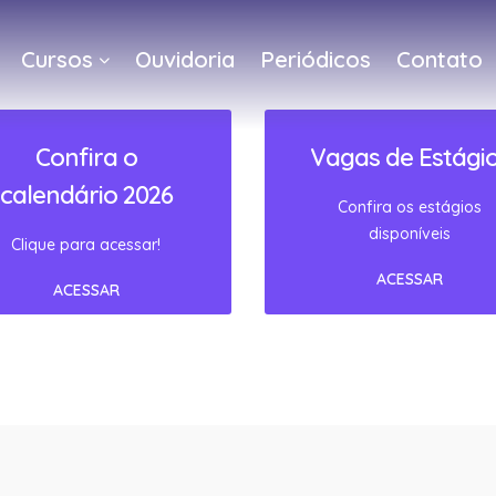
Cursos
Ouvidoria
Periódicos
Contato
a
Confira o
Vagas de Estági
calendário 2026
Confira os estágios
disponíveis
Clique para acessar!
ACESSAR
ACESSAR