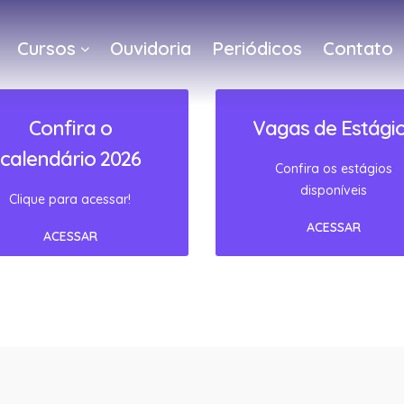
Cursos
Ouvidoria
Periódicos
Contato
a
Confira o
Vagas de Estági
calendário 2026
Confira os estágios
disponíveis
Clique para acessar!
ACESSAR
ACESSAR