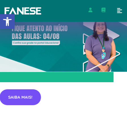
Barra de Ferramentas Abert
SAIBA MAIS!