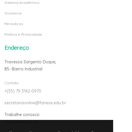
Sistema Acadêmico
Ouvidoria
Periódicos
Politica e Privacidade
Endereço
Travessa Sargento Duque,
85- Bairro Industrial
Contato
+(55) 79 3142-0970
secretariaonline@fanese.edu.br
Trabalhe conosco:
rh@fanese.edu.br