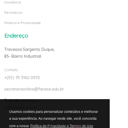
Ouvidoria
Periódicos
Politica e Privacidade
Endereço
Travessa Sargento Duque,
85- Bairro Industrial
Contato
+(55) 79 3142-0970
secretariaonline@fanese.edu.br
Trabalhe conosco:
rh@fanese.edu.br
Usamos cookies para personalizar conteúdos e melhorar
a sua experiência. Ao navegar neste site, você concorda
com a nossa
Política de Privacidade e Termos de Uso