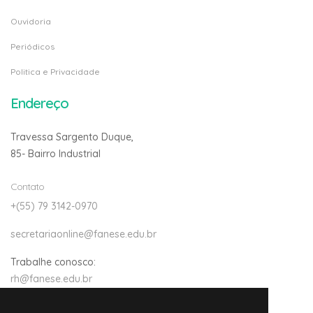
Ouvidoria
Periódicos
Politica e Privacidade
Endereço
Travessa Sargento Duque,
85- Bairro Industrial
Contato
+(55) 79 3142-0970
secretariaonline@fanese.edu.br
Trabalhe conosco:
rh@fanese.edu.br