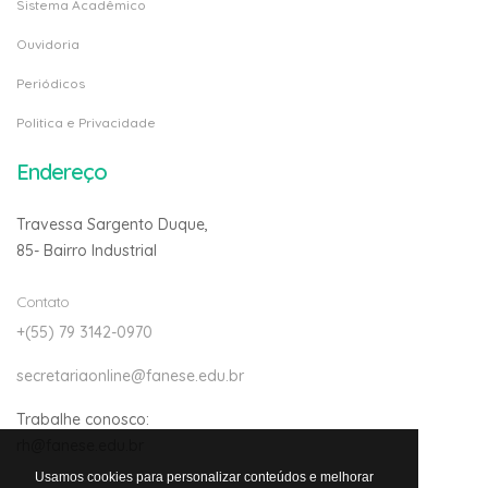
Sistema Acadêmico
Ouvidoria
Periódicos
Politica e Privacidade
Endereço
Travessa Sargento Duque,
85- Bairro Industrial
Contato
+(55) 79 3142-0970
secretariaonline@fanese.edu.br
Trabalhe conosco:
rh@fanese.edu.br
Usamos cookies para personalizar conteúdos e melhorar