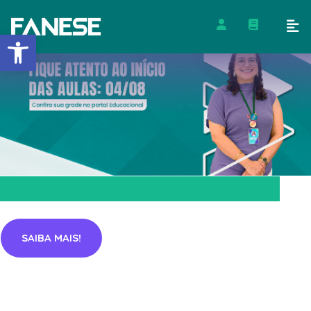
Barra de Ferramentas Abert
SAIBA MAIS!