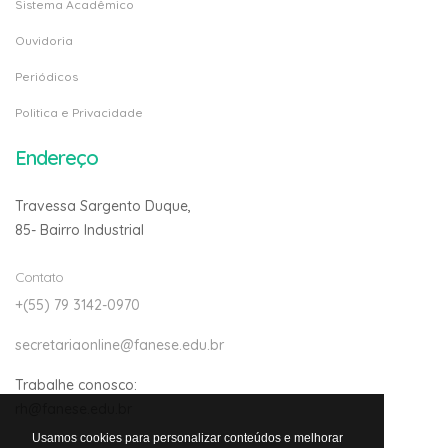
Sistema Acadêmico
Ouvidoria
Periódicos
Politica e Privacidade
Endereço
Travessa Sargento Duque,
85- Bairro Industrial
Contato
+(55) 79 3142-0970
secretariaonline@fanese.edu.br
Trabalhe conosco:
rh@fanese.edu.br
Usamos cookies para personalizar conteúdos e melhorar