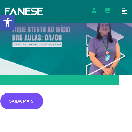
Barra de Ferramentas Abert
SAIBA MAIS!