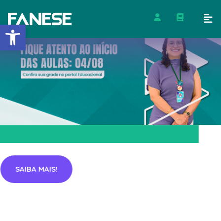
Barra de Ferramentas Abert
SAIBA MAIS!