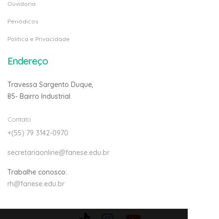
Ouvidoria
Periódicos
Politica e Privacidade
Endereço
Travessa Sargento Duque,
85- Bairro Industrial
Contato
+(55) 79 3142-0970
secretariaonline@fanese.edu.br
Trabalhe conosco:
rh@fanese.edu.br