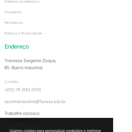
Sistema Acadêmico
Ouvidoria
Periódicos
Politica e Privacidade
Endereço
Travessa Sargento Duque,
85- Bairro Industrial
Contato
+(55) 79 3142-0970
secretariaonline@fanese.edu.br
Trabalhe conosco:
rh@fanese.edu.br
Usamos cookies para personalizar conteúdos e melhorar