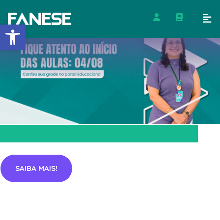
Barra de Ferramentas Abert
SAIBA MAIS!