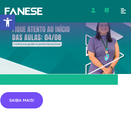
Barra de Ferramentas Abert
SAIBA MAIS!