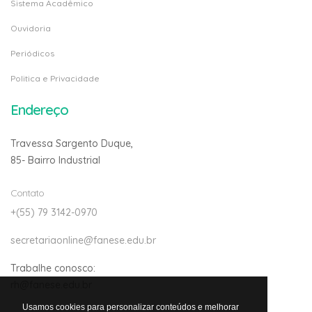
Sistema Acadêmico
Ouvidoria
Periódicos
Politica e Privacidade
Endereço
Travessa Sargento Duque,
85- Bairro Industrial
Contato
+(55) 79 3142-0970
secretariaonline@fanese.edu.br
Trabalhe conosco:
rh@fanese.edu.br
Usamos cookies para personalizar conteúdos e melhorar