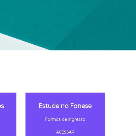
os
Estude na Fanese
Formas de Ingresso
ACESSAR