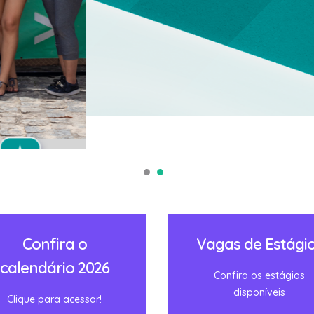
Confira o
Vagas de Estági
calendário 2026
Confira os estágios
disponíveis
Clique para acessar!
ACESSAR
ACESSAR