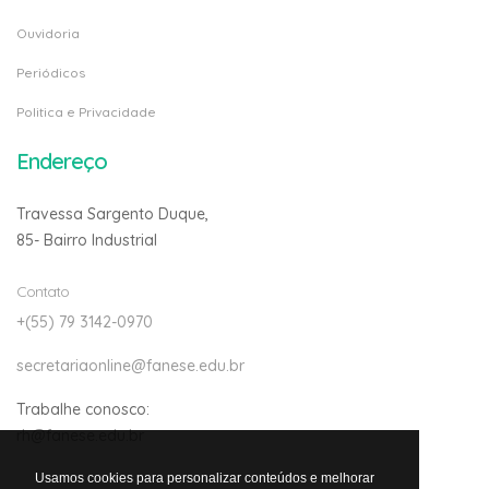
Ouvidoria
Periódicos
Politica e Privacidade
Endereço
Travessa Sargento Duque,
85- Bairro Industrial
Contato
+(55) 79 3142-0970
secretariaonline@fanese.edu.br
Trabalhe conosco:
rh@fanese.edu.br
Usamos cookies para personalizar conteúdos e melhorar