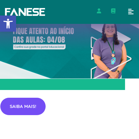
Barra de Ferramentas Abert
SAIBA MAIS!