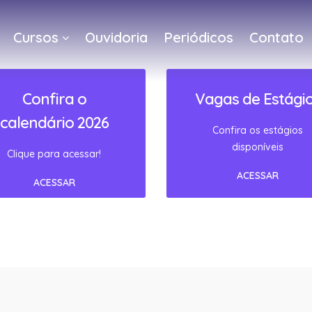
Cursos
Ouvidoria
Periódicos
Contato
a
Confira o
Vagas de Estági
calendário 2026
Confira os estágios
disponíveis
Clique para acessar!
ACESSAR
ACESSAR