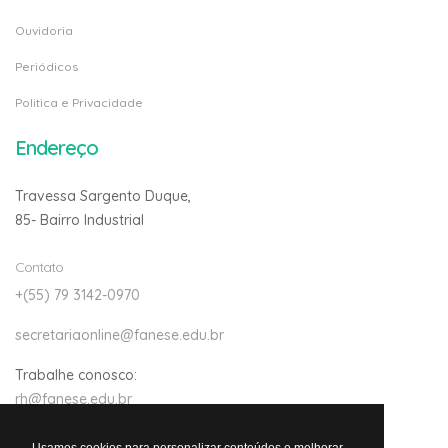
Ouvidoria
Periódicos
Politica e Privacidade
Endereço
Travessa Sargento Duque,
85- Bairro Industrial
Contato
+(55) 79 3142-0970
secretariaonline@fanese.edu.br
Trabalhe conosco:
rh@fanese.edu.br
Usamos cookies para personalizar conteúdos e melhorar