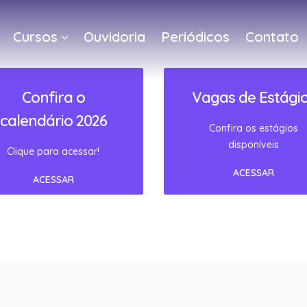
Cursos
Ouvidoria
Periódicos
Contato
a
Confira o
Vagas de Estági
calendário 2026
Confira os estágios
disponíveis
Clique para acessar!
ACESSAR
ACESSAR