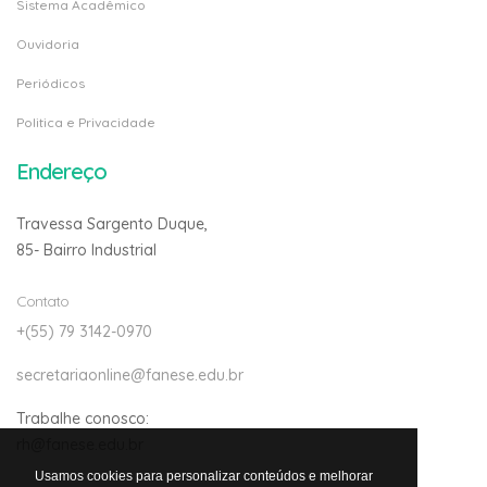
Sistema Acadêmico
Ouvidoria
Periódicos
Politica e Privacidade
Endereço
Travessa Sargento Duque,
85- Bairro Industrial
Contato
+(55) 79 3142-0970
secretariaonline@fanese.edu.br
Trabalhe conosco:
rh@fanese.edu.br
Usamos cookies para personalizar conteúdos e melhorar