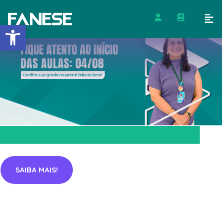
Barra de Ferramentas Abert
SAIBA MAIS!