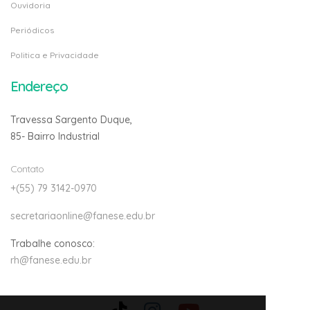
Ouvidoria
Periódicos
Politica e Privacidade
Endereço
Travessa Sargento Duque,
85- Bairro Industrial
Contato
+(55) 79 3142-0970
secretariaonline@fanese.edu.br
Trabalhe conosco:
rh@fanese.edu.br