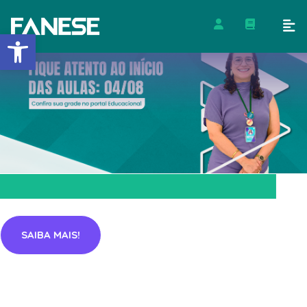
Barra de Ferramentas Abert
SAIBA MAIS!